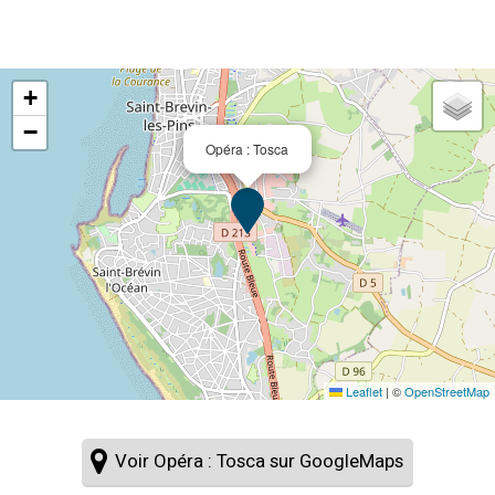
+
−
Opéra : Tosca
Leaflet
|
©
OpenStreetMap
Voir Opéra : Tosca sur GoogleMaps