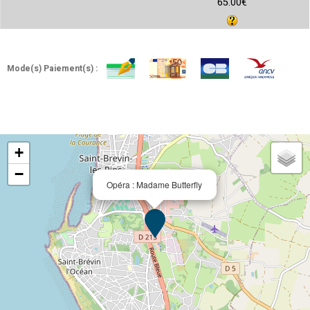
65.00€
Mode(s) Paiement(s) :
+
−
Opéra : Madame Butterfly