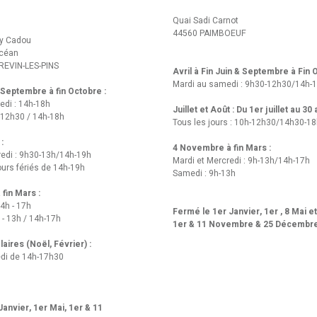
Quai Sadi Carnot
44560 PAIMBOEUF
y Cadou
Océan
REVIN-LES-PINS
Avril à Fin Juin & Septembre à Fin
Mardi au samedi : 9h30-12h30/14h-
t Septembre à fin Octobre :
edi : 14h-18h
Juillet et Août : Du 1er juillet au 30
-12h30 / 14h-18h
Tous les jours : 10h-12h30/14h30-1
 :
4 Novembre à fin Mars :
redi : 9h30-13h/14h-19h
Mardi et Mercredi : 9h-13h/14h-17h
urs fériés de 14h-19h
Samedi : 9h-13h
fin Mars :
14h - 17h
Fermé le 1er Janvier, 1er , 8 Mai e
 - 13h / 14h-17h
1er & 11 Novembre & 25 Décembr
aires (Noël, Février) :
di de 14h-17h30
anvier, 1er Mai, 1er & 11