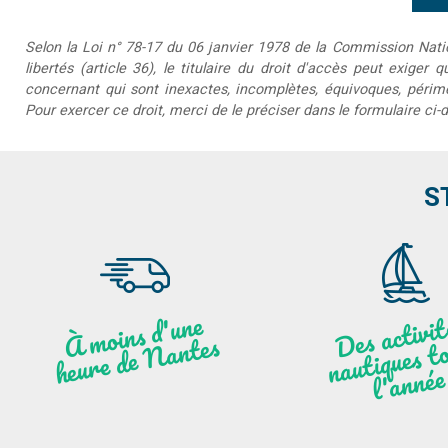
Selon la Loi n° 78-17 du 06 janvier 1978 de la Commission Nationa
libertés (article 36), le titulaire du droit d'accès peut exiger 
concernant qui sont inexactes, incomplètes, équivoques, périmée
Pour exercer ce droit, merci de le préciser dans le formulaire ci-
S
moi
ns
d'u
ne
heu
re
de
N
a
De
activit
aut
l
À
ntes
ques to
née