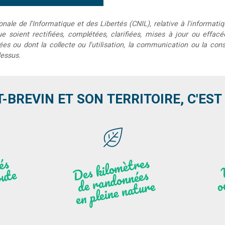
le de l'Informatique et des Libertés (CNIL), relative à l'informatiq
que soient rectifiées, complétées, clarifiées, mises à jour ou effac
s ou dont la collecte ou l'utilisation, la communication ou la conse
dessus.
T-BREVIN ET SON TERRITOIRE, C'EST .
Des
kilo
mèt
res
de
r
a
n
do
n
e
n
plei
ne
n
atu
s
és
n
i
'
a
n
ute
nées
r
re