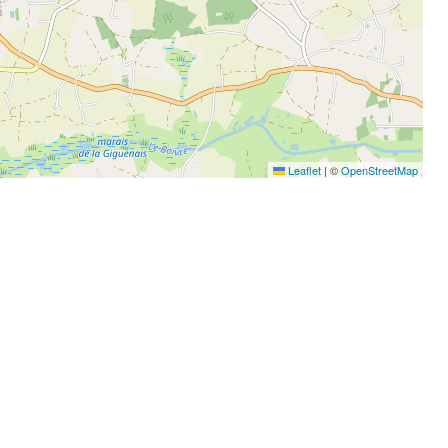
Leaflet
|
©
OpenStreetMap