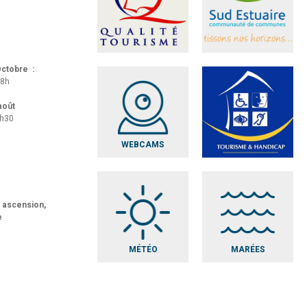
 Octobre :
18h
 août
8h30
WEBCAMS
t ascension,
e
MÉTÉO
MARÉES