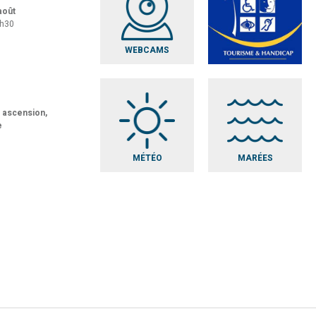
 août
8h30
WEBCAMS
t ascension,
e
MÉTÉO
MARÉES