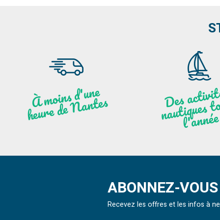
S
moi
ns
d'u
ne
heu
re
de
N
a
De
activit
aut
l
À
ntes
ques to
née
ABONNEZ-VOUS 
Recevez les offres et les infos à 