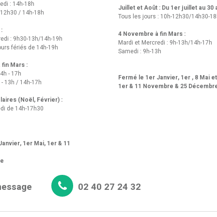
edi : 14h-18h
Juillet et Août : Du 1er juillet au 30
-12h30 / 14h-18h
Tous les jours : 10h-12h30/14h30-1
 :
4 Novembre à fin Mars :
redi : 9h30-13h/14h-19h
Mardi et Mercredi : 9h-13h/14h-17h
urs fériés de 14h-19h
Samedi : 9h-13h
fin Mars :
14h - 17h
Fermé le 1er Janvier, 1er , 8 Mai e
 - 13h / 14h-17h
1er & 11 Novembre & 25 Décembr
aires (Noël, Février) :
di de 14h-17h30
anvier, 1er Mai, 1er & 11
re
message
02 40 27 24 32