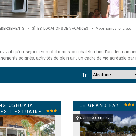
ÉBERGEMENTS
>
GÎTES, LOCATIONS DE VACANCES
>
Mobilhomes, chalets
nvivial qu'un séjour en mobilhomes ou chalets dans l'un des camping
nements soignés, activités de plein air : un cadre de vie agréable par 
Tri :
NG USHUAÏA
LE GRAND FAY
GES L’ESTUAIRE
saint-père en retz