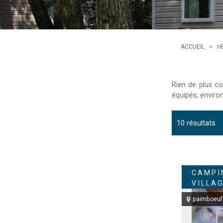
ACCUEIL
>
H
Rien de plus co
équipés, environ
10
résultats
CAMPI
VILLA
paimboeuf