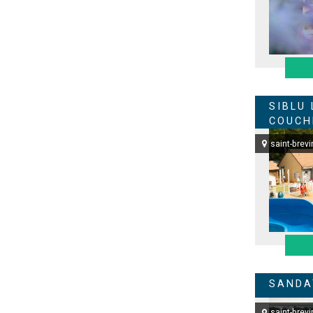
SIBLU 
COUCH
saint-brevi
SANDA
saint-brevi