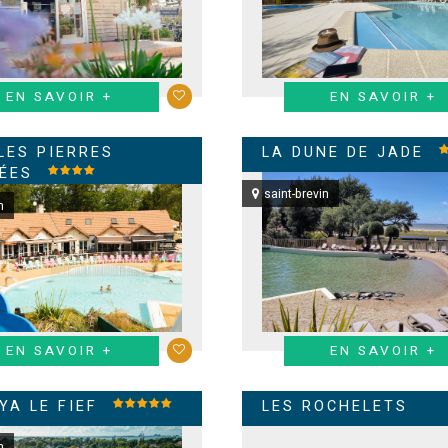
EN SAVOIR +
EN SAVOIR +
LES PIERRES
LA DUNE DE JADE
ÉES
saint-brevin
n
EN SAVOIR +
EN SAVOIR +
YA LE FIEF
LES ROCHELETS
n