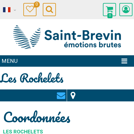
0
0
MENU
Les Rochelets
Coordonnées
LES ROCHELETS