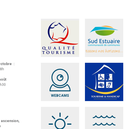
 Octobre :
18h
 août
8h30
WEBCAMS
t ascension,
e