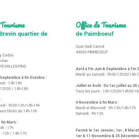
 Tourisme
Office de Tourisme
Brevin quartier de
de Paimboeuf
Quai Sadi Carnot
44560 PAIMBOEUF
y Cadou
Océan
REVIN-LES-PINS
Avril à Fin Juin & Septembre à Fin
Mardi au samedi : 9h30-12h30/14h-
t Septembre à fin Octobre :
edi : 14h-18h
Juillet et Août : Du 1er juillet au 30
-12h30 / 14h-18h
Tous les jours : 10h-12h30/14h30-1
 :
4 Novembre à fin Mars :
redi : 9h30-13h/14h-19h
Mardi et Mercredi : 9h-13h/14h-17h
urs fériés de 14h-19h
Samedi : 9h-13h
fin Mars :
14h - 17h
Fermé le 1er Janvier, 1er , 8 Mai e
 - 13h / 14h-17h
1er & 11 Novembre & 25 Décembr