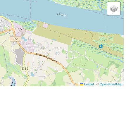
Leaflet
|
©
OpenStreetMap