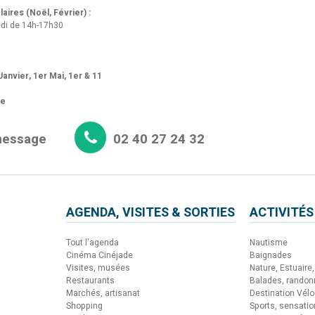
aires (Noël, Février) :
di de 14h-17h30
anvier, 1er Mai, 1er & 11
re
message
02 40 27 24 32
AGENDA, VISITES & SORTIES
ACTIVITÉS
Tout l'agenda
Nautisme
Cinéma Cinéjade
Baignades
Visites, musées
Nature, Estuaire, 
Restaurants
Balades, rando
Marchés, artisanat
Destination Vélo
Shopping
Sports, sensati