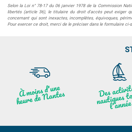
Selon la Loi n° 78-17 du 06 janvier 1978 de la Commission Nationa
libertés (article 36), le titulaire du droit d'accès peut exiger 
concernant qui sont inexactes, incomplètes, équivoques, périmée
Pour exercer ce droit, merci de le préciser dans le formulaire ci-
S
moi
ns
d'u
ne
heu
re
de
N
a
De
activit
aut
l
À
ntes
ques to
née