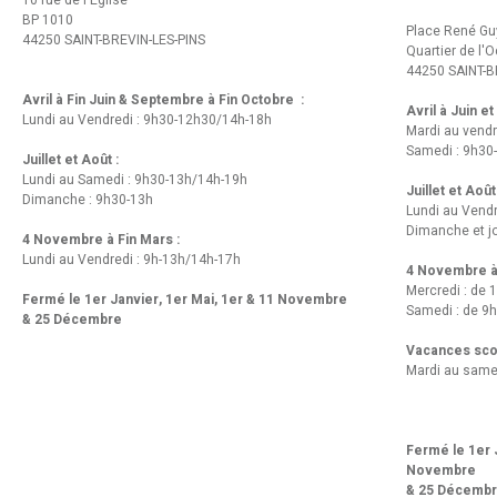
10 rue de l'Eglise
BP 1010
Place René Gu
44250 SAINT-BREVIN-LES-PINS
Quartier de l'
44250 SAINT-B
Avril à Fin Juin & Septembre à Fin Octobre :
Avril à Juin e
Lundi au Vendredi : 9h30-12h30/14h-18h
Mardi au vendr
Samedi : 9h30
Juillet et Août :
Lundi au Samedi : 9h30-13h/14h-19h
Juillet et Août
Dimanche : 9h30-13h
Lundi au Vend
Dimanche et jo
4 Novembre à Fin Mars :
Lundi au Vendredi : 9h-13h/14h-17h
4 Novembre à 
Mercredi : de 
Fermé le 1er Janvier, 1er Mai, 1er & 11 Novembre
Samedi : de 9h
& 25 Décembre
Vacances scol
Mardi au same
Fermé le 1er J
Novembre
& 25 Décemb