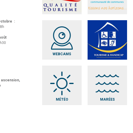
 Octobre :
18h
 août
8h30
WEBCAMS
t ascension,
e
MÉTÉO
MARÉES