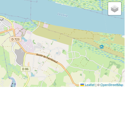
Leaflet
|
©
OpenStreetMap