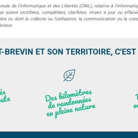
le de l'Informatique et des Libertés (CNIL), relative à l'informatiq
que soient rectifiées, complétées, clarifiées, mises à jour ou effac
s ou dont la collecte ou l'utilisation, la communication ou la conse
dessus.
T-BREVIN ET SON TERRITOIRE, C'EST .
Des
kilo
mèt
res
de
r
a
n
do
n
e
n
plei
ne
n
atu
s
és
n
i
'
a
n
ute
nées
r
re