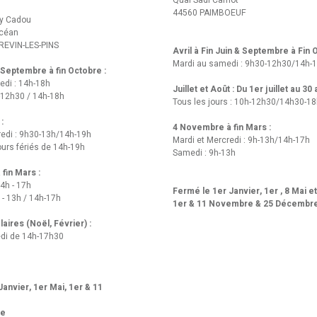
Quai Sadi Carnot
44560 PAIMBOEUF
y Cadou
Océan
REVIN-LES-PINS
Avril à Fin Juin & Septembre à Fin
Mardi au samedi : 9h30-12h30/14h-
t Septembre à fin Octobre :
edi : 14h-18h
Juillet et Août : Du 1er juillet au 30
-12h30 / 14h-18h
Tous les jours : 10h-12h30/14h30-1
 :
4 Novembre à fin Mars :
redi : 9h30-13h/14h-19h
Mardi et Mercredi : 9h-13h/14h-17h
urs fériés de 14h-19h
Samedi : 9h-13h
fin Mars :
14h - 17h
Fermé le 1er Janvier, 1er , 8 Mai e
 - 13h / 14h-17h
1er & 11 Novembre & 25 Décembr
aires (Noël, Février) :
di de 14h-17h30
anvier, 1er Mai, 1er & 11
re