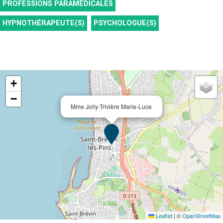
PROFESSIONS PARAMÉDICALES
HYPNOTHÉRAPEUTE(S)
PSYCHOLOGUE(S)
+
−
Mme Jolly-Trivière Marie-Luce
Leaflet
|
©
OpenStreetMap