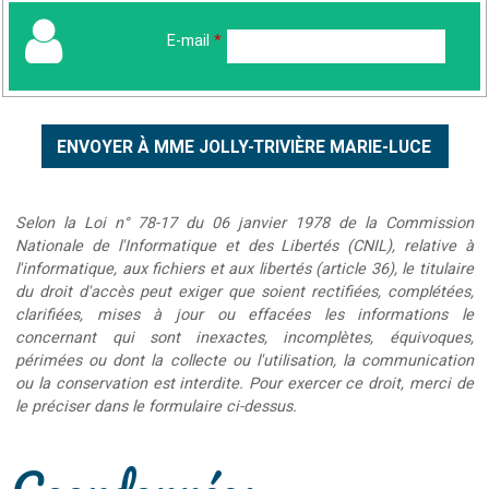
E-mail
*
Selon la Loi n° 78-17 du 06 janvier 1978 de la Commission
Nationale de l'Informatique et des Libertés (CNIL), relative à
l'informatique, aux fichiers et aux libertés (article 36), le titulaire
du droit d'accès peut exiger que soient rectifiées, complétées,
clarifiées, mises à jour ou effacées les informations le
concernant qui sont inexactes, incomplètes, équivoques,
périmées ou dont la collecte ou l'utilisation, la communication
ou la conservation est interdite. Pour exercer ce droit, merci de
le préciser dans le formulaire ci-dessus.