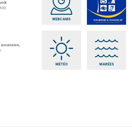
 août
8h30
WEBCAMS
t ascension,
e
MÉTÉO
MARÉES