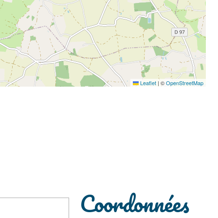
Leaflet
|
©
OpenStreetMap
Coordonnées