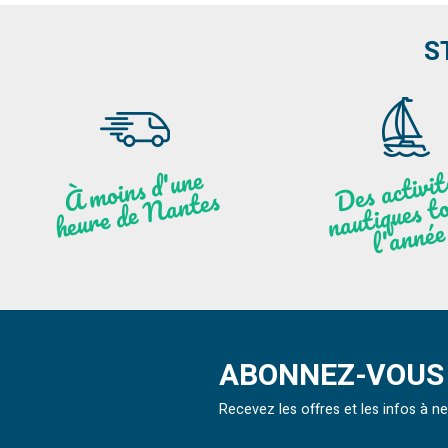
S
moi
ns
d'u
ne
heu
re
de
N
a
De
activit
aut
l
À
ntes
ques to
née
ABONNEZ-VOUS 
Recevez les offres et les infos à 