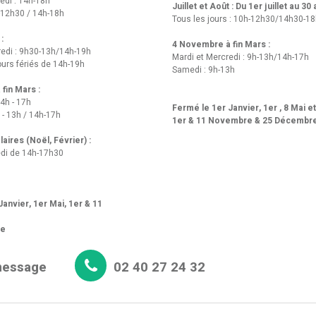
edi : 14h-18h
Juillet et Août : Du 1er juillet au 30
-12h30 / 14h-18h
Tous les jours : 10h-12h30/14h30-1
 :
4 Novembre à fin Mars :
redi : 9h30-13h/14h-19h
Mardi et Mercredi : 9h-13h/14h-17h
urs fériés de 14h-19h
Samedi : 9h-13h
fin Mars :
14h - 17h
Fermé le 1er Janvier, 1er , 8 Mai e
 - 13h / 14h-17h
1er & 11 Novembre & 25 Décembr
aires (Noël, Février) :
di de 14h-17h30
anvier, 1er Mai, 1er & 11
re
message
02 40 27 24 32