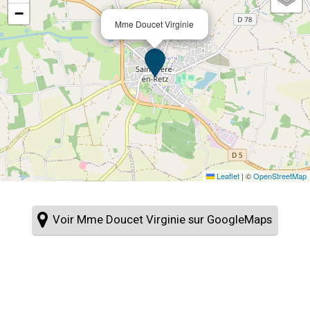
−
Mme Doucet Virginie
Leaflet
|
©
OpenStreetMap
Voir Mme Doucet Virginie sur GoogleMaps