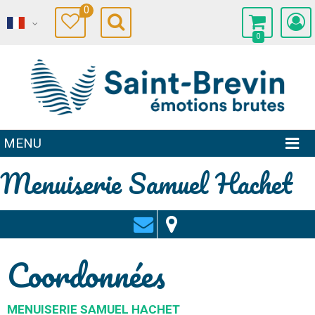
0
0
MENU
Menuiserie Samuel Hachet
Coordonnées
MENUISERIE SAMUEL HACHET