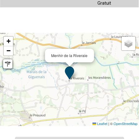
Gratuit
+
−
Menhir de la Riveraie
Leaflet
|
©
OpenStreetMap