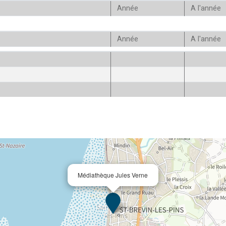
Année
A l'année
Année
A l'année
Médiathèque Jules Verne