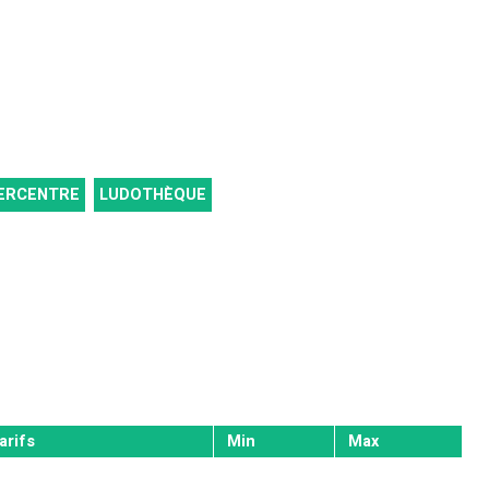
ERCENTRE
LUDOTHÈQUE
arifs
Min
Max