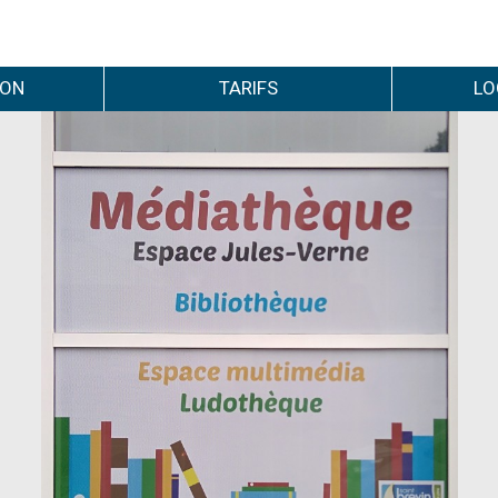
ION
TARIFS
LO