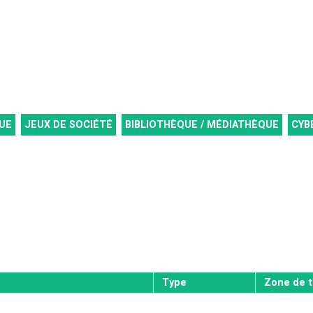
UE
JEUX DE SOCIÉTÉ
BIBLIOTHÈQUE / MÉDIATHÈQUE
CYB
Type
Zone de t