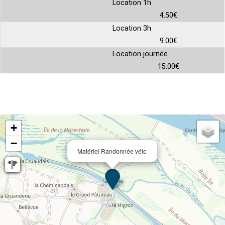
Location 1h
4.50€
Location 3h
9.00€
Location journée
15.00€
+
−
Matériel Randonnée vélo