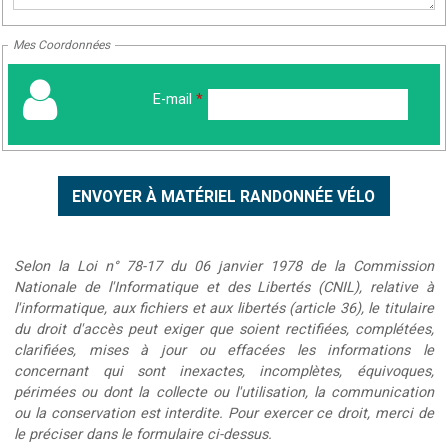
Mes Coordonnées
E-mail
*
Selon la Loi n° 78-17 du 06 janvier 1978 de la Commission
Nationale de l'Informatique et des Libertés (CNIL), relative à
l'informatique, aux fichiers et aux libertés (article 36), le titulaire
du droit d'accès peut exiger que soient rectifiées, complétées,
clarifiées, mises à jour ou effacées les informations le
concernant qui sont inexactes, incomplètes, équivoques,
périmées ou dont la collecte ou l'utilisation, la communication
ou la conservation est interdite. Pour exercer ce droit, merci de
le préciser dans le formulaire ci-dessus.