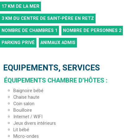
17
KM DE LA MER
3
KM DU CENTRE DE SAINT-PÈRE EN RETZ
NOMBRE DE CHAMBRES
1
NOMBRE DE PERSONNES
2
PARKING PRIVÉ
ANIMAUX ADMIS
EQUIPEMENTS, SERVICES
ÉQUIPEMENTS CHAMBRE D’HÔTES
:
Baignoire bébé
Chaise haute
Coin salon
Bouilloire
Internet / WIFI
Jeux divers intérieurs
Lit bébé
Micro-ondes