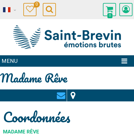
0
0
MENU
Madame Rêve
Coordonnées
MADAME RÊVE