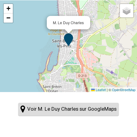
+
−
M. Le Duy Charles
Leaflet
|
©
OpenStreetMap
Voir M. Le Duy Charles sur GoogleMaps