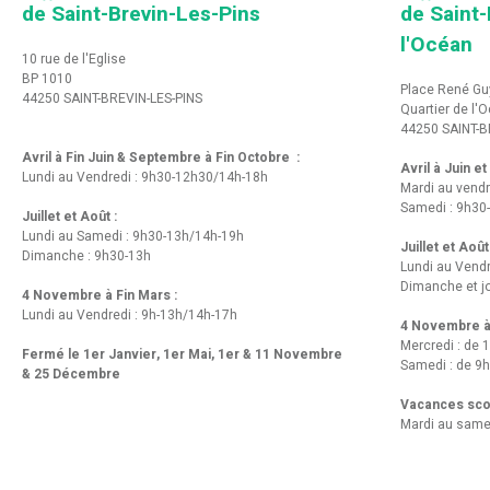
de Saint-Brevin-Les-Pins
de Saint-
l'Océan
10 rue de l'Eglise
BP 1010
Place René Gu
44250 SAINT-BREVIN-LES-PINS
Quartier de l'
44250 SAINT-B
Avril à Fin Juin & Septembre à Fin Octobre :
Avril à Juin e
Lundi au Vendredi : 9h30-12h30/14h-18h
Mardi au vendr
Samedi : 9h30
Juillet et Août :
Lundi au Samedi : 9h30-13h/14h-19h
Juillet et Août
Dimanche : 9h30-13h
Lundi au Vend
Dimanche et jo
4 Novembre à Fin Mars :
Lundi au Vendredi : 9h-13h/14h-17h
4 Novembre à 
Mercredi : de 
Fermé le 1er Janvier, 1er Mai, 1er & 11 Novembre
Samedi : de 9h
& 25 Décembre
Vacances scol
Mardi au same