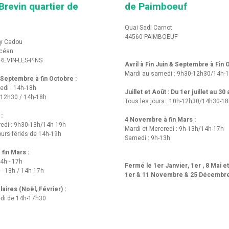
Brevin quartier de
de Paimboeuf
Quai Sadi Carnot
44560 PAIMBOEUF
y Cadou
Océan
REVIN-LES-PINS
Avril à Fin Juin & Septembre à Fin
Mardi au samedi : 9h30-12h30/14h-
t Septembre à fin Octobre :
edi : 14h-18h
Juillet et Août : Du 1er juillet au 30
-12h30 / 14h-18h
Tous les jours : 10h-12h30/14h30-1
 :
4 Novembre à fin Mars :
redi : 9h30-13h/14h-19h
Mardi et Mercredi : 9h-13h/14h-17h
urs fériés de 14h-19h
Samedi : 9h-13h
fin Mars :
14h - 17h
Fermé le 1er Janvier, 1er , 8 Mai e
 - 13h / 14h-17h
1er & 11 Novembre & 25 Décembr
aires (Noël, Février) :
di de 14h-17h30