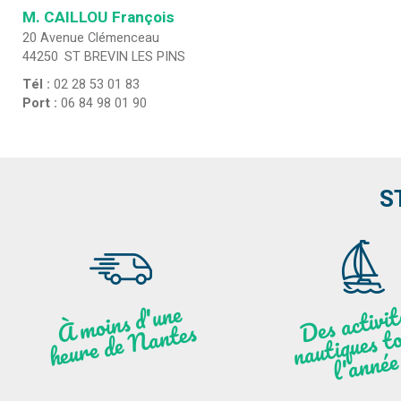
M. CAILLOU
François
20 Avenue Clémenceau
44250
ST BREVIN LES PINS
Tél :
02 28 53 01 83
Port :
06 84 98 01 90
S
moi
ns
d'u
ne
heu
re
de
N
a
De
activit
aut
l
À
ntes
ques to
née