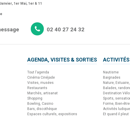
anvier, 1er Mai, 1er & 11
re
message
02 40 27 24 32
AGENDA, VISITES & SORTIES
ACTIVITÉS
Tout l'agenda
Nautisme
Cinéma Cinéjade
Baignades
Visites, musées
Nature, Estuaire, 
Restaurants
Balades, rando
Marchés, artisanat
Destination Vélo
Shopping
Sports, sensati
Bowling, Casino
Forme, Bien-être
Bars, discothèque
Activités ludiqu
Espaces culturels, expositions
Et quand il pleut 