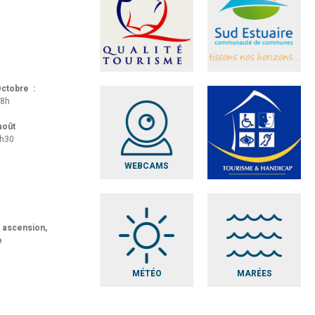
 Octobre :
18h
 août
8h30
WEBCAMS
t ascension,
e
MÉTÉO
MARÉES