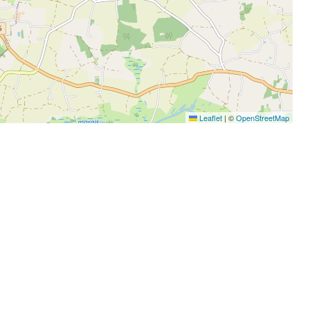
Leaflet
|
©
OpenStreetMap