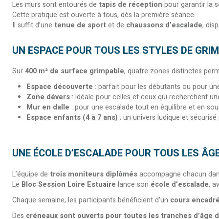
Les murs sont entourés de
tapis de réception
pour garantir la 
Cette pratique est ouverte à tous, dès la première séance.
Il suffit d’une
tenue de sport
et de
chaussons d’escalade
, dis
UN ESPACE POUR TOUS LES STYLES DE GRI
Sur
400 m² de surface grimpable
, quatre zones distinctes perme
Espace découverte
: parfait pour les débutants ou pour une
Zone dévers
: idéale pour celles et ceux qui recherchent un
Mur en dalle
: pour une escalade tout en équilibre et en sou
Espace enfants (4 à 7 ans)
: un univers ludique et sécurisé
​UNE ÉCOLE D’ESCALADE POUR TOUS LES ÂG
L’équipe de
trois moniteurs diplômés
accompagne chacun dans l
Le
Bloc Session Loire Estuaire
lance son
école d’escalade
, a
Chaque semaine, les participants bénéficient d’un
cours encadr
Des
créneaux sont ouverts pour toutes les tranches d’âge d