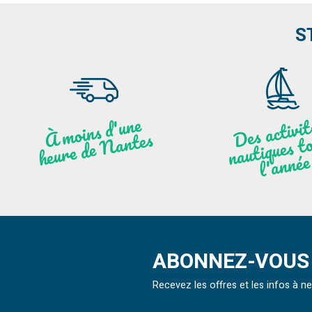
S
moi
ns
d'u
ne
heu
re
de
N
a
De
activit
aut
l
À
ntes
ques to
née
ABONNEZ-VOUS 
Recevez les offres et les infos à 