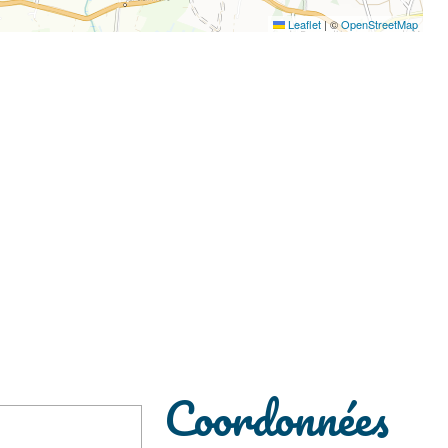
Leaflet
|
©
OpenStreetMap
Coordonnées