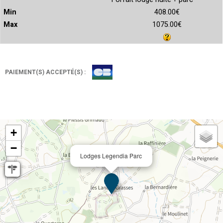
408.00€
1075.00€
PAIEMENT(S) ACCEPTÉ(S) :
+
−
Lodges Legendia Parc