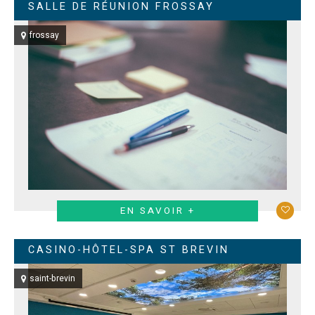
SALLE DE RÉUNION FROSSAY
frossay
EN SAVOIR +
CASINO-HÔTEL-SPA ST BREVIN
saint-brevin