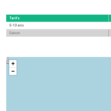
Tarifs
5-13 ans
Saison
+
−