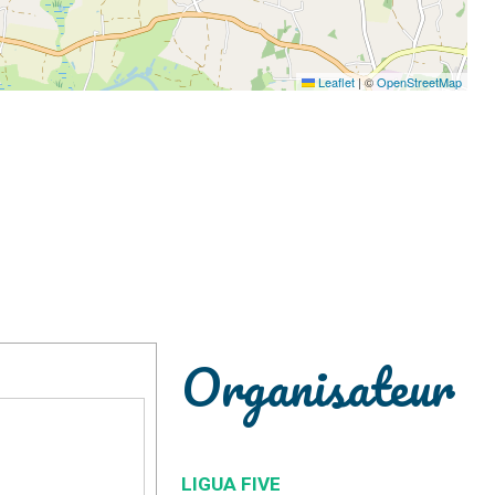
Leaflet
|
©
OpenStreetMap
Organisateur
LIGUA FIVE