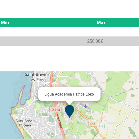
Min
Max
250.00€
Ligua Academia Patrice Loko