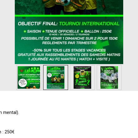
 mental).
n : 250€