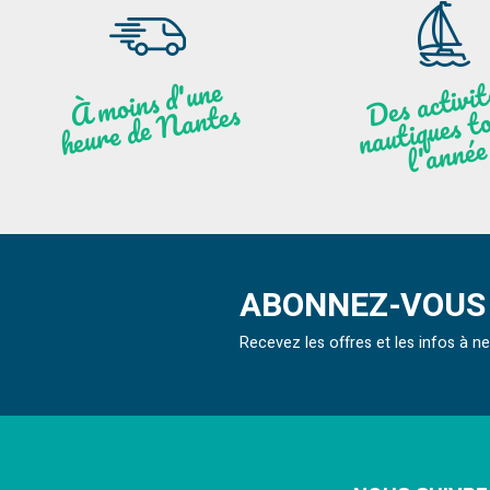
moi
ns
d'u
ne
heu
re
de
N
a
De
activit
aut
l
À
ntes
ques to
née
ABONNEZ-VOUS 
Recevez les offres et les infos à 