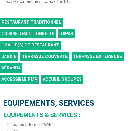
Tous les dimanches : concert à 18h.
RESTAURANT TRADITIONNEL
CUISINE TRADITIONNELLE
TAPAS
1
SALLE(S) DE RESTAURANT
JARDIN
TERRASSE COUVERTE
TERRASSE EXTÉRIEURE
VÉRANDA
ACCESSIBLE PMR
ACCUEIL GROUPES
EQUIPEMENTS, SERVICES
EQUIPEMENTS & SERVICES
:
accès Internet / WIFI
bar