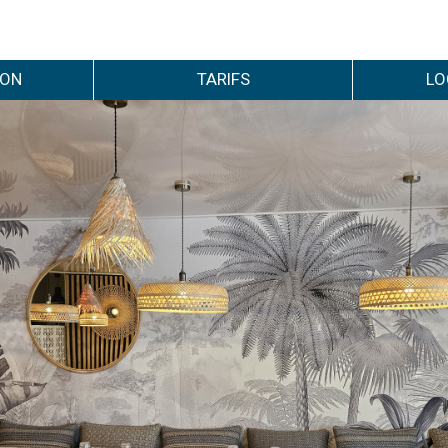
ION
TARIFS
LO