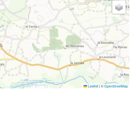
Leaflet
|
©
OpenStreetMap