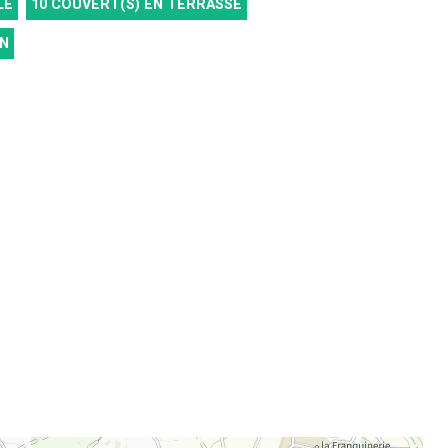
LE
10
COUVERT(S) EN TERRASSE
EN