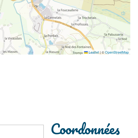
Leaflet
|
©
OpenStreetMap
Coordonnées