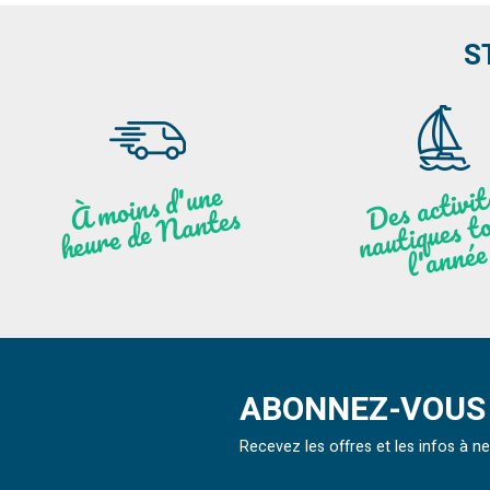
S
moi
ns
d'u
ne
heu
re
de
N
a
De
activit
aut
l
À
ntes
ques to
née
ABONNEZ-VOUS 
Recevez les offres et les infos à 