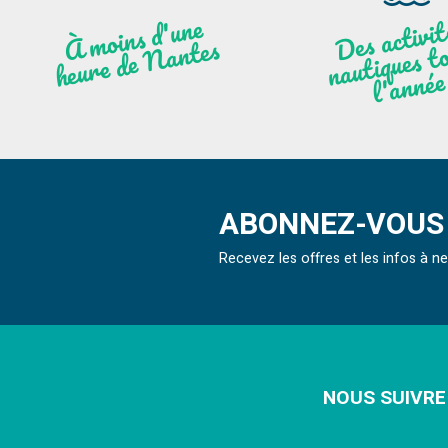
moi
ns
d'u
ne
heu
re
de
N
a
De
activit
aut
l
À
ntes
ques to
née
ABONNEZ-VOUS 
Recevez les offres et les infos à 
NOUS SUIVRE