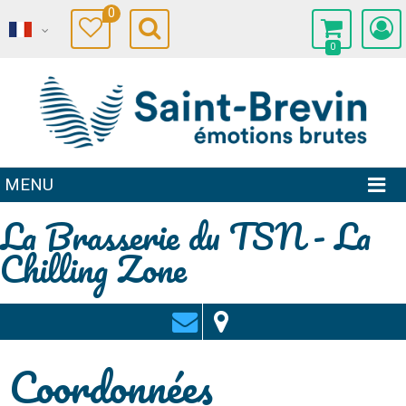
0
0
MENU
La Brasserie du TSN - La
Chilling Zone
Coordonnées