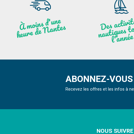
moi
ns
d'u
ne
heu
re
de
N
a
De
activit
aut
l
À
ntes
ques to
née
ABONNEZ-VOUS 
Recevez les offres et les infos à 
NOUS SUIVRE