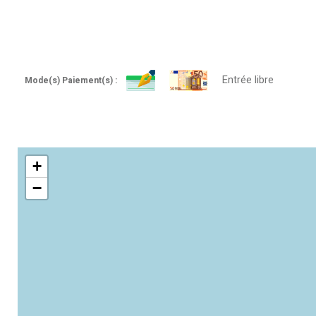
Entrée libre
Mode(s) Paiement(s) :
+
−