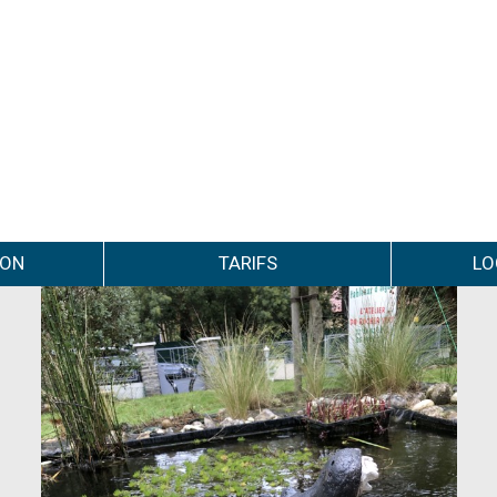
ION
TARIFS
LO