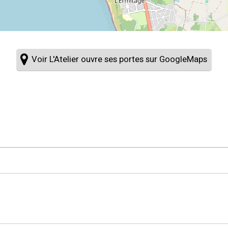
Voir L'Atelier ouvre ses portes sur GoogleMaps