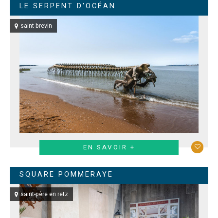
LE SERPENT D'OCÉAN
saint-brevin
EN SAVOIR +
SQUARE POMMERAYE
saint-père en retz