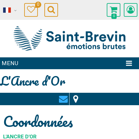
0
0
MENU
L'Ancre d'Or
Coordonnées
L'ANCRE D'OR