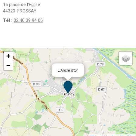
16 place de l'Eglise
44320
FROSSAY
Tél :
02 40 39 94 06
+
−
L'Ancre d'Or