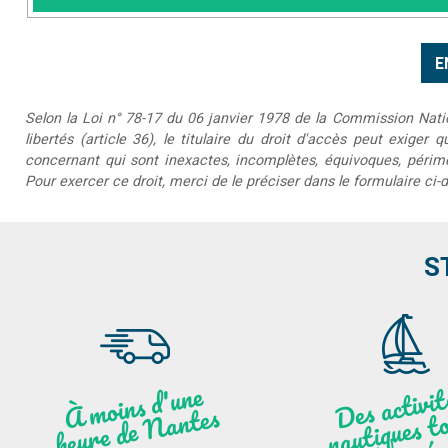
Selon la Loi n° 78-17 du 06 janvier 1978 de la Commission Nationa
libertés (article 36), le titulaire du droit d'accès peut exiger 
concernant qui sont inexactes, incomplètes, équivoques, périmée
Pour exercer ce droit, merci de le préciser dans le formulaire ci-
S
moi
ns
d'u
ne
heu
re
de
N
a
De
activit
aut
l
À
ntes
ques to