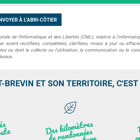
le de l'Informatique et des Libertés (CNIL), relative à l'informatiq
que soient rectifiées, complétées, clarifiées, mises à jour ou effac
s ou dont la collecte ou l'utilisation, la communication ou la conse
dessus.
T-BREVIN ET SON TERRITOIRE, C'EST .
Des
kilo
mèt
res
de
r
a
n
do
n
e
n
plei
ne
n
atu
s
és
n
i
'
a
n
ute
nées
r