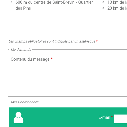
600
m du centre de Saint-Brevin - Quartier
13
km de l
des Pins
20
km de l
Les champs obligatoires sont indiqués par un astérisque
*
Ma demande
Contenu du message
*
Mes Coordonnées
E-mail
*