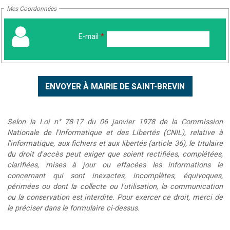
Mes Coordonnées
E-mail
*
Selon la Loi n° 78-17 du 06 janvier 1978 de la Commission
Nationale de l'Informatique et des Libertés (CNIL), relative à
l'informatique, aux fichiers et aux libertés (article 36), le titulaire
du droit d'accès peut exiger que soient rectifiées, complétées,
clarifiées, mises à jour ou effacées les informations le
concernant qui sont inexactes, incomplètes, équivoques,
périmées ou dont la collecte ou l'utilisation, la communication
ou la conservation est interdite. Pour exercer ce droit, merci de
le préciser dans le formulaire ci-dessus.