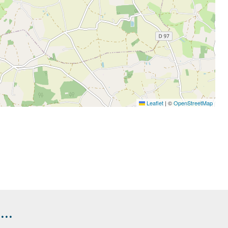
Leaflet
|
©
OpenStreetMap
..