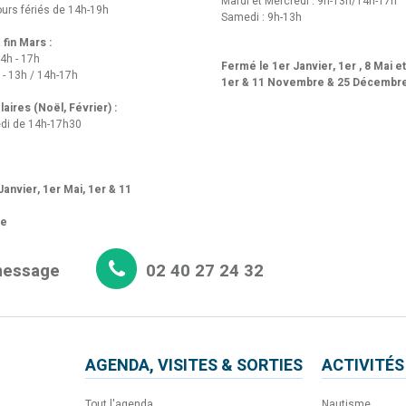
Mardi et Mercredi : 9h-13h/14h-17h
urs fériés de 14h-19h
Samedi : 9h-13h
fin Mars :
14h - 17h
Fermé le 1er Janvier, 1er , 8 Mai e
 - 13h / 14h-17h
1er & 11 Novembre & 25 Décembr
aires (Noël, Février) :
di de 14h-17h30
anvier, 1er Mai, 1er & 11
re
message
02 40 27 24 32
AGENDA, VISITES & SORTIES
ACTIVITÉS
Tout l'agenda
Nautisme