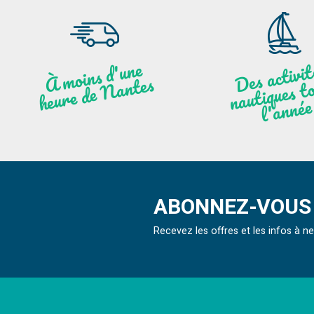
moi
ns
d'u
ne
heu
re
de
N
a
De
activit
aut
l
À
ntes
ques to
née
ABONNEZ-VOUS 
Recevez les offres et les infos à 