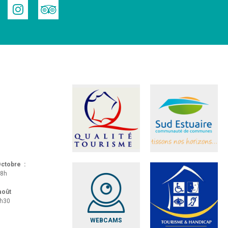
 Octobre :
18h
 août
8h30
WEBCAMS