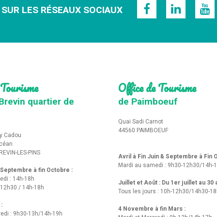
 SUR LES RÉSEAUX SOCIAUX
 Tourisme
Office de Tourisme
Brevin quartier de
de Paimboeuf
Quai Sadi Carnot
44560 PAIMBOEUF
y Cadou
Océan
REVIN-LES-PINS
Avril à Fin Juin & Septembre à Fin
Mardi au samedi : 9h30-12h30/14h-
t Septembre à fin Octobre :
edi : 14h-18h
Juillet et Août : Du 1er juillet au 30
-12h30 / 14h-18h
Tous les jours : 10h-12h30/14h30-1
 :
4 Novembre à fin Mars :
redi : 9h30-13h/14h-19h