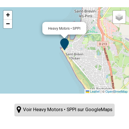
+
−
Heavy Motors • SPPI
Leaflet
|
©
OpenStreetMap
Voir Heavy Motors • SPPI sur GoogleMaps