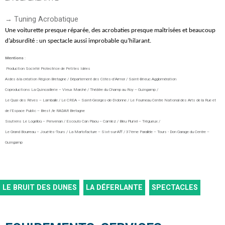
→ Tuning Acrobatique
Une voiturette presque réparée, des acrobaties presque maîtrisées et beaucoup
d’absurdité : un spectacle aussi improbable qu’hilarant.
Mentions
:
Production Société Protectrice de Petites Idées
Aides à la création Région Bretagne / Département des Côtes-d’Armor / Saint-Brieuc Agglomération
Coproductions La Quincaillerie – Vieux Marché / Théâtre du Champ au Roy – Guingamp /
Le Quai des Rêves – Lamballe / Le CREA – Saint-Georges-de-Didonne / Le Fourneau Centre National des Arts de la Rue et
de l’Espace Public – Brest /le RADAR Bretagne
Soutiens Le Logelloù – Penvenan / Escouto Can Plaou – Camlez / Bleu Pluriel – Trégueux /
Le Grand Bourreau – Joué-lès-Tours / La Martofacture – Sixt-sur-Aff / 37ème Parallèle – Tours - Don Garage du Centre –
Guingamp
LE BRUIT DES DUNES
LA DÉFERLANTE
SPECTACLES