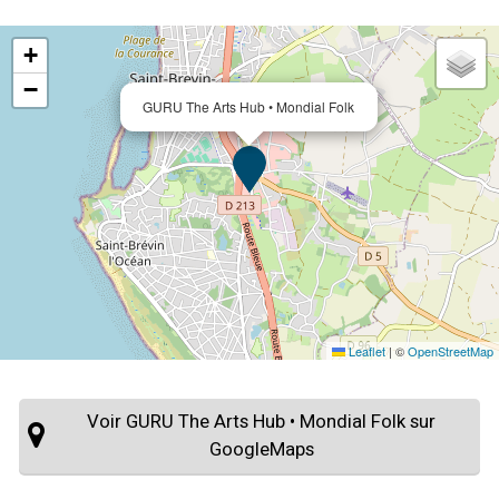
+
−
GURU The Arts Hub • Mondial Folk
Leaflet
|
©
OpenStreetMap
Voir GURU The Arts Hub • Mondial Folk sur
GoogleMaps