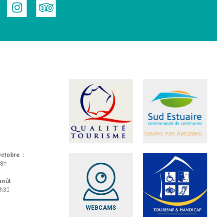
 Octobre :
18h
 août
8h30
WEBCAMS