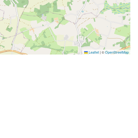
Leaflet
|
©
OpenStreetMap