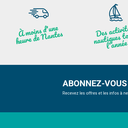
moi
ns
d'u
ne
heu
re
de
N
a
De
activit
aut
l
À
ntes
ques to
née
ABONNEZ-VOUS 
Recevez les offres et les infos à 