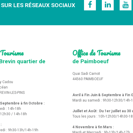
 SUR LES RÉSEAUX SOCIAUX
 Tourisme
Office de Tourisme
Brevin quartier de
de Paimboeuf
Quai Sadi Carnot
44560 PAIMBOEUF
y Cadou
Océan
REVIN-LES-PINS
Avril à Fin Juin & Septembre à Fin
Mardi au samedi : 9h30-12h30/14h-
t Septembre à fin Octobre :
edi : 14h-18h
Juillet et Août : Du 1er juillet au 30
-12h30 / 14h-18h
Tous les jours : 10h-12h30/14h30-1
 :
4 Novembre à fin Mars :
redi : 9h30-13h/14h-19h
Mardi et Mercredi : 9h-13h/14h-17h