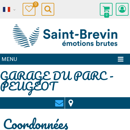
0
0
MENU
GARAGE DU PARC -
PEUGEOT
Coordonnées