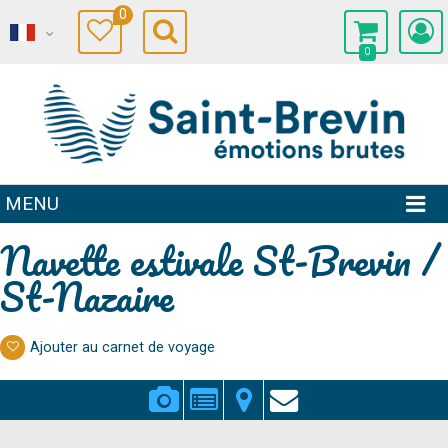
0
0
MENU
Navette estivale St-Brevin /
St-Nazaire
Ajouter au carnet de voyage