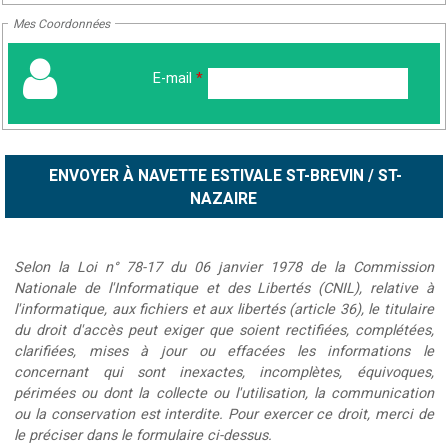
Mes Coordonnées
E-mail
*
Selon la Loi n° 78-17 du 06 janvier 1978 de la Commission
Nationale de l'Informatique et des Libertés (CNIL), relative à
l'informatique, aux fichiers et aux libertés (article 36), le titulaire
du droit d'accès peut exiger que soient rectifiées, complétées,
clarifiées, mises à jour ou effacées les informations le
concernant qui sont inexactes, incomplètes, équivoques,
périmées ou dont la collecte ou l'utilisation, la communication
ou la conservation est interdite. Pour exercer ce droit, merci de
le préciser dans le formulaire ci-dessus.