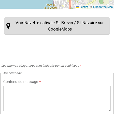
Leaflet
|
©
OpenStreetMap
Voir Navette estivale St-Brevin / St-Nazaire sur
GoogleMaps
Les champs obligatoires sont indiqués par un astérisque
*
Ma demande
Contenu du message
*