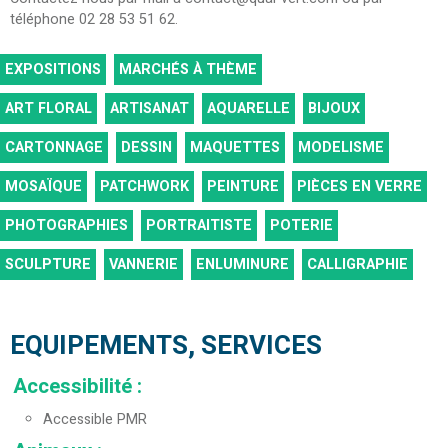
téléphone 02 28 53 51 62.
EXPOSITIONS
MARCHÉS À THÈME
ART FLORAL
ARTISANAT
AQUARELLE
BIJOUX
CARTONNAGE
DESSIN
MAQUETTES
MODELISME
MOSAÏQUE
PATCHWORK
PEINTURE
PIÈCES EN VERRE
PHOTOGRAPHIES
PORTRAITISTE
POTERIE
SCULPTURE
VANNERIE
ENLUMINURE
CALLIGRAPHIE
EQUIPEMENTS, SERVICES
Accessibilité
:
Accessible PMR