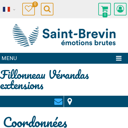
0
0
MENU
Fillonneau Vérandas
extensions
Coordonnées