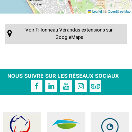
Leaflet
|
©
OpenStreetMap
Voir Fillonneau Vérandas extensions sur
GoogleMaps
NOUS SUIVRE SUR LES RÉSEAUX SOCIAUX