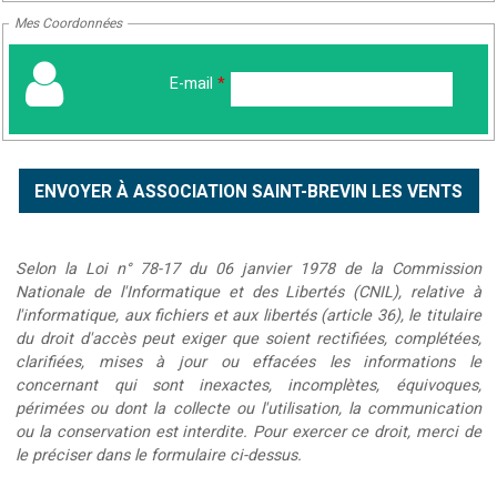
Mes Coordonnées
E-mail
*
Selon la Loi n° 78-17 du 06 janvier 1978 de la Commission
Nationale de l'Informatique et des Libertés (CNIL), relative à
l'informatique, aux fichiers et aux libertés (article 36), le titulaire
du droit d'accès peut exiger que soient rectifiées, complétées,
clarifiées, mises à jour ou effacées les informations le
concernant qui sont inexactes, incomplètes, équivoques,
périmées ou dont la collecte ou l'utilisation, la communication
ou la conservation est interdite. Pour exercer ce droit, merci de
le préciser dans le formulaire ci-dessus.