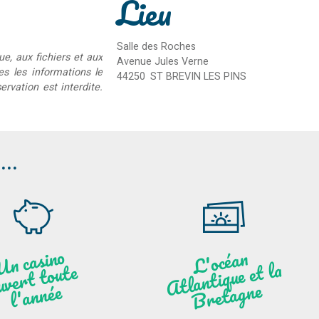
Lieu
Salle des Roches
ue, aux fichiers et aux
Avenue Jules Verne
ées les informations le
44250
ST BREVIN LES PINS
rvation est interdite.
..
U
n c
asi
n
o
ouve
l'
a
n
L'océ
a
n
Atl
a
nti
B
ret
a
g
que et la
t toute
ne
née