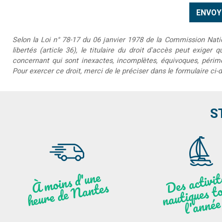
Selon la Loi n° 78-17 du 06 janvier 1978 de la Commission Nationa
libertés (article 36), le titulaire du droit d'accès peut exiger 
concernant qui sont inexactes, incomplètes, équivoques, périmée
Pour exercer ce droit, merci de le préciser dans le formulaire ci-
S
moi
ns
d'u
ne
heu
re
de
N
a
De
activit
aut
l
À
ntes
ques to
née