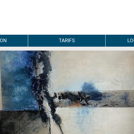
ION
TARIFS
LO