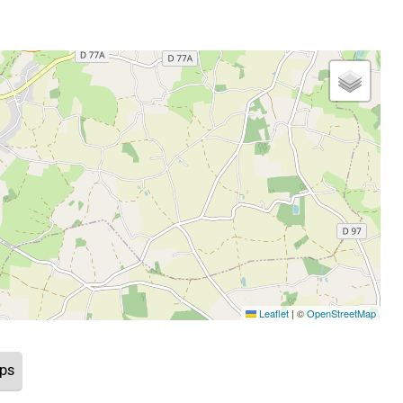
Leaflet
|
©
OpenStreetMap
aps