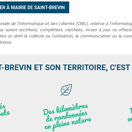
le de l'Informatique et des Libertés (CNIL), relative à l'informatiq
que soient rectifiées, complétées, clarifiées, mises à jour ou effac
s ou dont la collecte ou l'utilisation, la communication ou la conse
dessus.
T-BREVIN ET SON TERRITOIRE, C'EST .
Des
kilo
mèt
res
de
r
a
n
do
n
e
n
plei
ne
n
atu
s
és
n
i
'
a
n
ute
nées
r
re