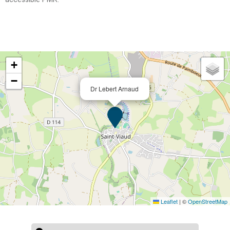
+
−
Dr Lebert Arnaud
Leaflet
|
©
OpenStreetMap