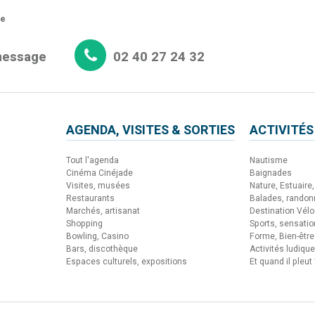
re
message
02 40 27 24 32
AGENDA, VISITES & SORTIES
ACTIVITÉS
Tout l'agenda
Nautisme
Cinéma Cinéjade
Baignades
Visites, musées
Nature, Estuaire, 
Restaurants
Balades, rando
Marchés, artisanat
Destination Vélo
Shopping
Sports, sensati
Bowling, Casino
Forme, Bien-être
Bars, discothèque
Activités ludiqu
Espaces culturels, expositions
Et quand il pleut 