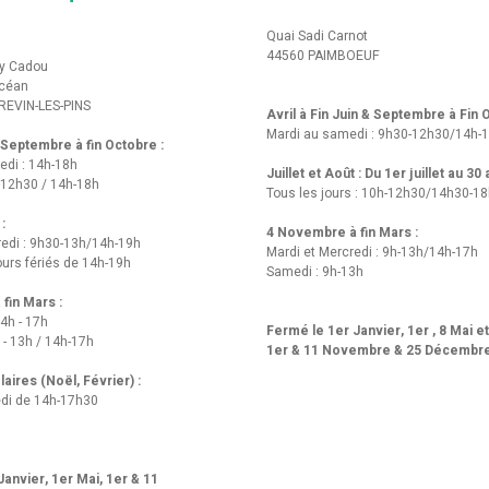
Quai Sadi Carnot
44560 PAIMBOEUF
y Cadou
Océan
REVIN-LES-PINS
Avril à Fin Juin & Septembre à Fin
Mardi au samedi : 9h30-12h30/14h-
t Septembre à fin Octobre :
edi : 14h-18h
Juillet et Août : Du 1er juillet au 30
-12h30 / 14h-18h
Tous les jours : 10h-12h30/14h30-1
 :
4 Novembre à fin Mars :
redi : 9h30-13h/14h-19h
Mardi et Mercredi : 9h-13h/14h-17h
urs fériés de 14h-19h
Samedi : 9h-13h
fin Mars :
14h - 17h
Fermé le 1er Janvier, 1er , 8 Mai e
 - 13h / 14h-17h
1er & 11 Novembre & 25 Décembr
aires (Noël, Février) :
di de 14h-17h30
anvier, 1er Mai, 1er & 11