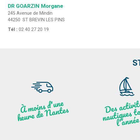
DR GOARZIN
Morgane
245 Avenue de Mindin
44250
ST BREVIN LES PINS
Tél :
02 40 27 20 19
S
moi
ns
d'u
ne
heu
re
de
N
a
De
activit
aut
l
À
ntes
ques to
née