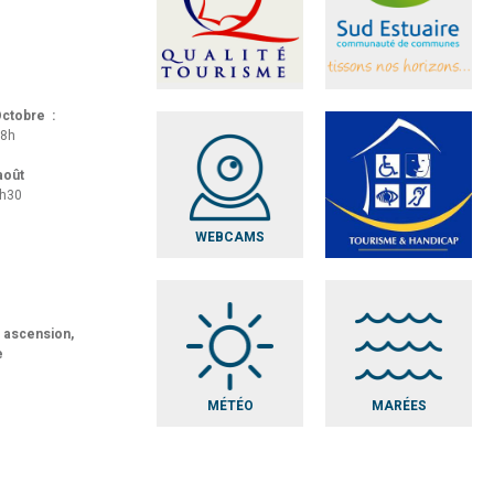
 Octobre :
18h
 août
8h30
WEBCAMS
t ascension,
e
MÉTÉO
MARÉES