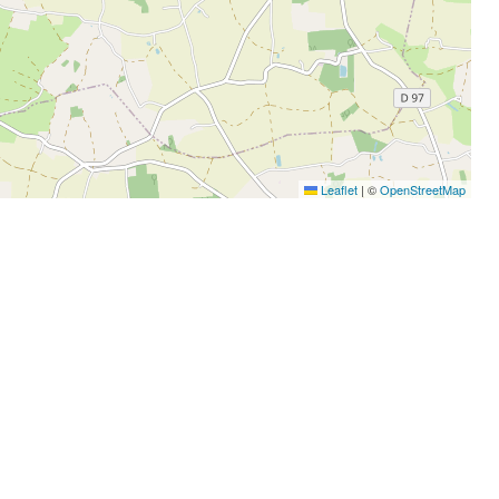
Leaflet
|
©
OpenStreetMap