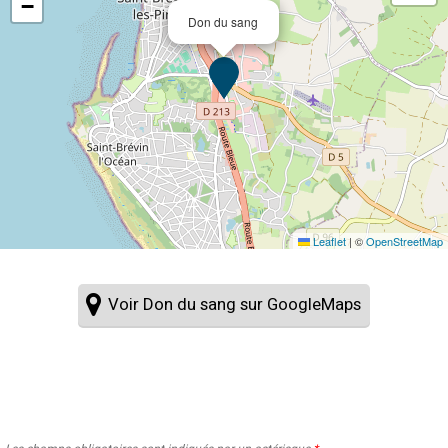
−
Don du sang
Leaflet
|
©
OpenStreetMap
Voir Don du sang sur GoogleMaps