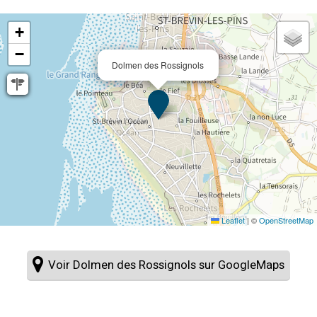
+
−
Dolmen des Rossignols
Leaflet
|
©
OpenStreetMap
Voir Dolmen des Rossignols sur GoogleMaps