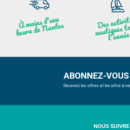
moi
ns
d'u
ne
heu
re
de
N
a
De
activit
aut
l
À
ntes
ques to
née
ABONNEZ-VOUS 
Recevez les offres et les infos à 
NOUS SUIVRE