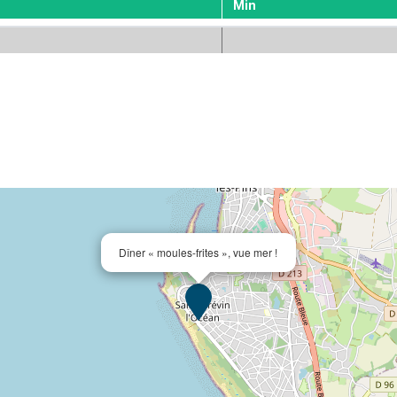
Min
Dîner « moules-frites », vue mer !