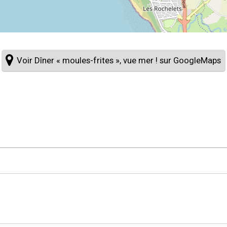
Voir Dîner « moules-frites », vue mer ! sur GoogleMaps