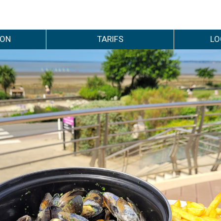
ION
TARIFS
LO