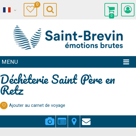
0
0
MENU
Déchèterie Saint Père en
Retz
Ajouter au carnet de voyage