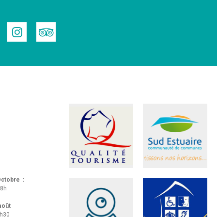
 Octobre :
18h
 août
8h30