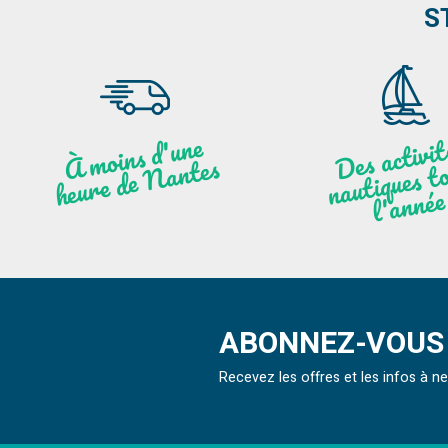
S
moi
ns
d'u
ne
heu
re
de
N
a
De
activit
aut
l
À
ntes
ques to
née
ABONNEZ-VOUS 
Recevez les offres et les infos à 