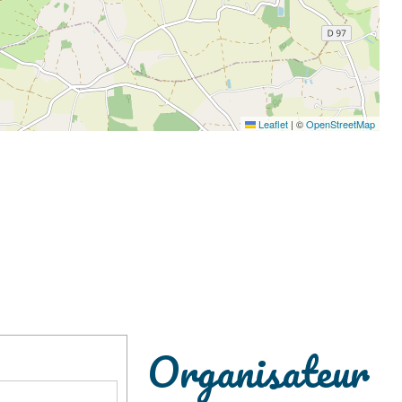
Leaflet
|
©
OpenStreetMap
Organisateur