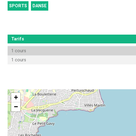
SPORTS
DANSE
Tarifs
1 cours
1 cours
+
−