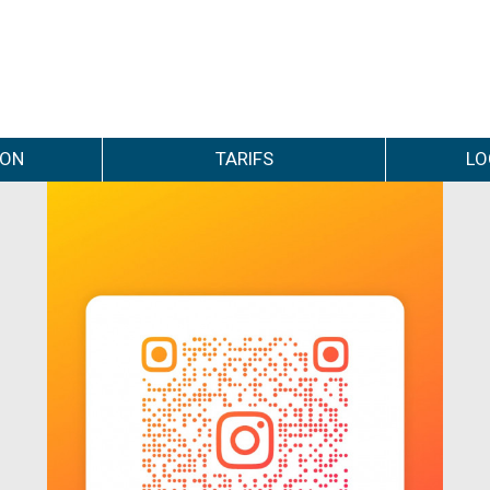
ION
TARIFS
LO