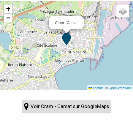
+
−
Cram - Carsat
Leaflet
|
©
OpenStreetMap
Voir Cram - Carsat sur GoogleMaps